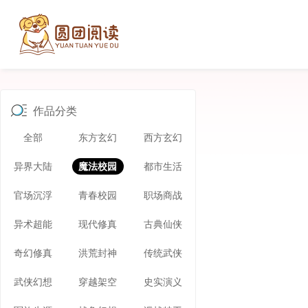
作品分类
全部
东方玄幻
西方玄幻
异界大陆
魔法校园
都市生活
官场沉浮
青春校园
职场商战
异术超能
现代修真
古典仙侠
奇幻修真
洪荒封神
传统武侠
武侠幻想
穿越架空
史实演义