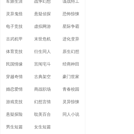
军旅生涯
战争幻想
谍战特工
灵异鬼怪
悬疑侦探
恐怖惊悚
电子竞技
虚拟网游
星际争霸
古武机甲
末世危机
进化变异
体育竞技
衍生同人
原生幻想
民国情缘
宫闱宅斗
经商种田
穿越奇情
古典架空
豪门世家
婚恋爱情
商战职场
青春校园
游戏竞技
幻想言情
灵异惊悚
悬疑探险
耽美百合
同人小说
男生短篇
女生短篇