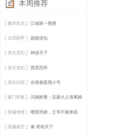
本周推荐
[
都市生活
]
江城第一赘婿
[
古武机甲
]
超能进化
[
东方玄幻
]
神游天下
[
东方玄幻
]
焚星烈帝
[
原生幻想
]
在座都是我小号
[
豪门世家
]
闪婚娇妻：总裁大人请离婚
[
穿越奇情
]
嗜宠而娇，王爷不服来战
[
穿越架空
]
秦·君临天下