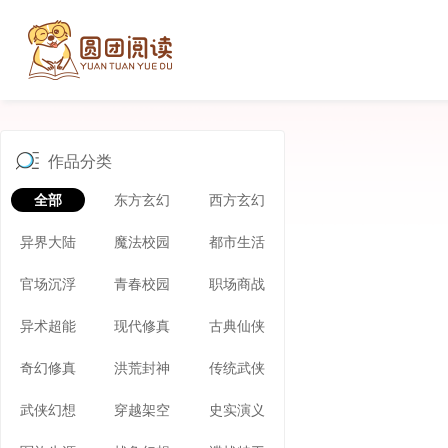
作品分类
全部
东方玄幻
西方玄幻
异界大陆
魔法校园
都市生活
官场沉浮
青春校园
职场商战
异术超能
现代修真
古典仙侠
奇幻修真
洪荒封神
传统武侠
武侠幻想
穿越架空
史实演义