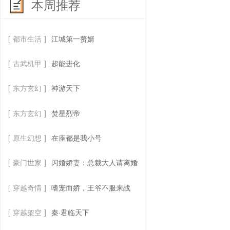
本周推荐
[
都市生活
]
江城第一赘婿
[
古武机甲
]
超能进化
[
东方玄幻
]
神游天下
[
东方玄幻
]
焚星烈帝
[
原生幻想
]
在座都是我小号
[
豪门世家
]
闪婚娇妻：总裁大人请离婚
[
穿越奇情
]
嗜宠而娇，王爷不服来战
[
穿越架空
]
秦·君临天下