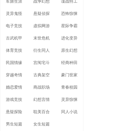
军旅生涯
战争幻想
谍战特工
灵异鬼怪
悬疑侦探
恐怖惊悚
电子竞技
虚拟网游
星际争霸
古武机甲
末世危机
进化变异
体育竞技
衍生同人
原生幻想
民国情缘
宫闱宅斗
经商种田
穿越奇情
古典架空
豪门世家
婚恋爱情
商战职场
青春校园
游戏竞技
幻想言情
灵异惊悚
悬疑探险
耽美百合
同人小说
男生短篇
女生短篇