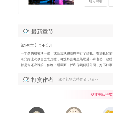
移除加入
书架
最新章节
第248章 】再不分开
一年多的服丧期一过，沈慕言就和夏微举行了婚礼。在婚礼的前
奈只好让沈慕言去书房睡，可沈慕言哪里能忍受不和老婆一起睡
都是你还没玩的，你晚上睡里面，我和你妈妈睡外面，好不好啊，
打赏作者
送个礼物支持作者，喵~~
这本书写得实