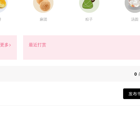
饼
麻团
粽子
汤圆
更多>
最近打赏
打
0
发布