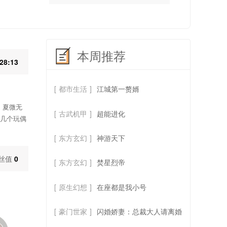
本周推荐
:28:13
[
都市生活
]
江城第一赘婿
，夏微无
[
古武机甲
]
超能进化
这几个玩偶
[
东方玄幻
]
神游天下
丝值
0
[
东方玄幻
]
焚星烈帝
[
原生幻想
]
在座都是我小号
[
豪门世家
]
闪婚娇妻：总裁大人请离婚