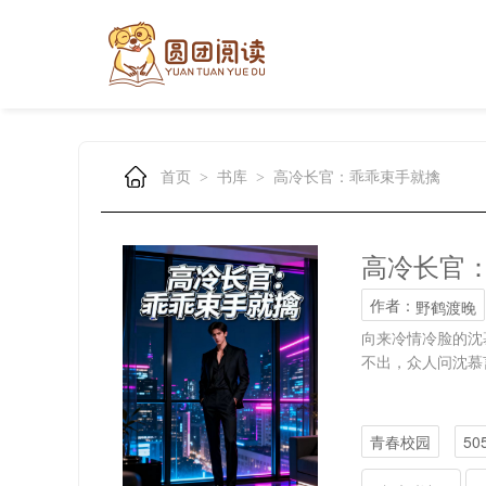
首页
书库
高冷长官：乖乖束手就擒
>
>
高冷长官
作者：
野鹤渡晚
向来冷情冷脸的沈
不出，众人问沈慕
青春校园
50