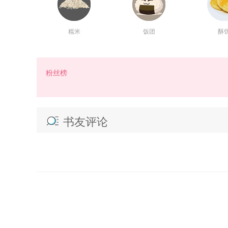
糯米
饭团
酥
数量：
相当于
小说币
朵
100
赠言：
粉丝榜
书友评论