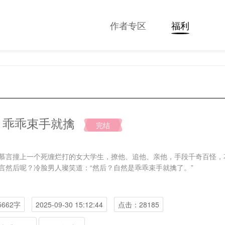
作者专区
福利
：乖乖束手就擒
完结
慕言撞上一个死缠烂打的女大学生，撩他、追他、亲他，手段千奇百怪，
言然后呢？冷脸男人璨笑道：“然后？自然是乖乖束手就擒了。”
5662字
2025-09-30 15:12:44
点击：28185