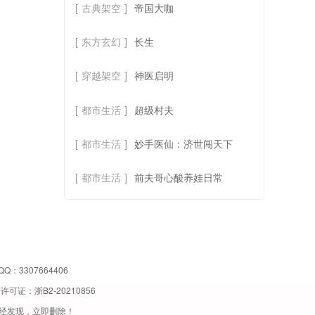
[
古典架空
]
帝国大咖
[
东方玄幻
]
长生
[
穿越架空
]
神医启明
[
都市生活
]
超级村夫
[
都市生活
]
妙手医仙：济世闯天下
[
都市生活
]
前夫哥心酸养娃日常
QQ：3307664406
营许可证：
浙B2-20210856
经发现，立即删除！