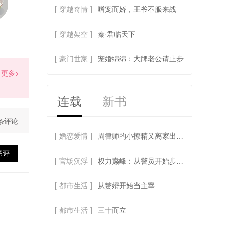
[
穿越奇情
]
嗜宠而娇，王爷不服来战
[
穿越架空
]
秦·君临天下
去充值>>
[
豪门世家
]
宠婚绵绵：大牌老公请止步
更多>
赏
连载
新书
条评论
[
婚恋爱情
]
周律师的小撩精又离家出走了
书评
[
官场沉浮
]
权力巅峰：从警员开始步步高升
[
都市生活
]
从赘婿开始当主宰
[
都市生活
]
三十而立